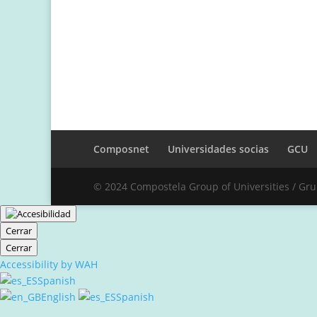
Composnet
Universidades socias
GCU
© 2024 Compostela Group of Universities / Gr
Cerrar
Cerrar
Accessibility by WAH
Spanish
English
Spanish