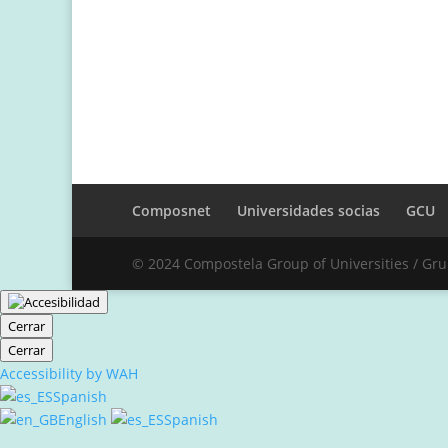
Composnet
Universidades socias
GCU
© 2024 Compostela Group of Universities / Gr
Cerrar
Cerrar
Accessibility by WAH
Spanish
English
Spanish