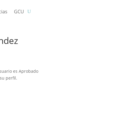
cias
GCU
ández
usuario es Aprobado
u perfil.