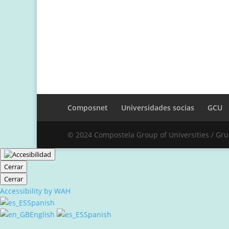
Composnet
Universidades socias
GCU
© 2024 Compostela Group of Universities / Gr
Cerrar
Cerrar
Accessibility by WAH
Spanish
English
Spanish