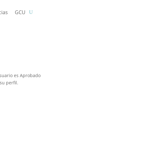
cias
GCU
usuario es Aprobado
u perfil.